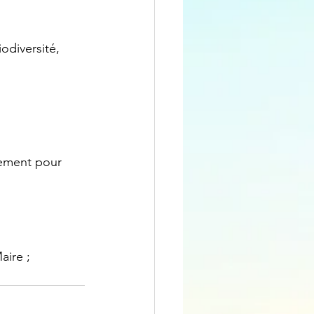
cement pour 
aire ;