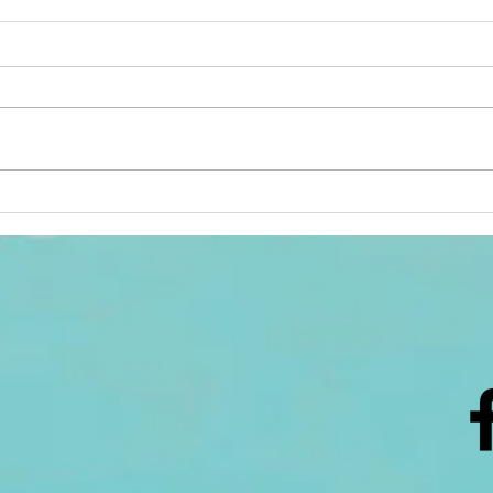
ACTIV'ÉTÉ :
Se
sélection des
po
animations du
3 au 8 août