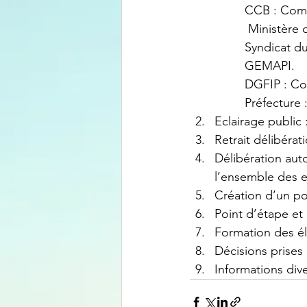
   		CCB : 
  		 Minist
   		Syndicat du Moron : élu en charge de l’environnement, écologie, biodiversité, 	
		GEMAPI.
   		DGFIP 
  		Préfectu
Eclairage public
Retrait délibéra
Délibération aut
l’ensemble des e
Création d’un po
Point d’étape et 
Formation des él
Décisions prises
Informations div