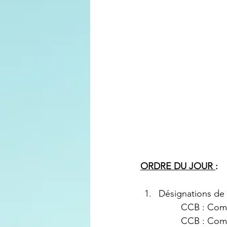
ORDRE DU JOUR 
:
		CCB : Co
  		CCB : C