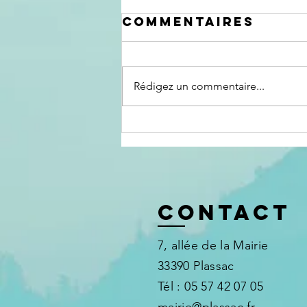
Commentaires
Rédigez un commentaire...
Formation
sensibilisation
à destination
des proches
aidants
Contact
7, allée de la Mairie
33390 Plassac
Tél : 05 57 42 07 05
mairie@plassac.fr