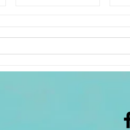
ACTIV'ÉTÉ :
Se
sélection des
po
animations du
3 au 8 août