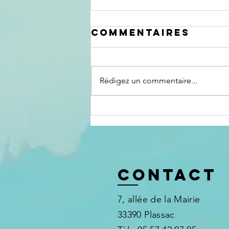
Commentaires
Rédigez un commentaire...
Formation
sensibilisation
à destination
des proches
aidants
Contact
7, allée de la Mairie
33390 Plassac