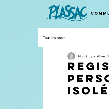
Commu
Tous les posts
Numérique
28 mai
1
Regi
pers
isol