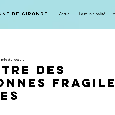
ne de gironde
Accueil
La municipalité
V
 min de lecture
stre des
onnes fragil
ées