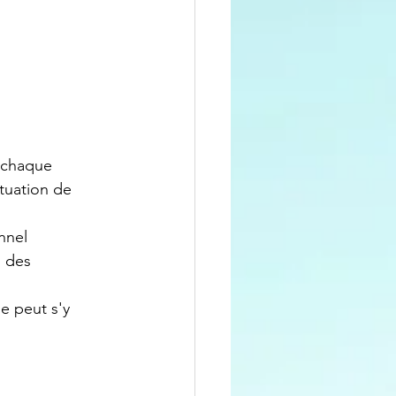
e chaque
tuation de
nnel
s des
e peut s'y