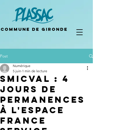
Commune de gironde
Post
Numérique
5 juin
1 min de lecture
SMICVAL : 4
jours de
permanences
à l'espace
France