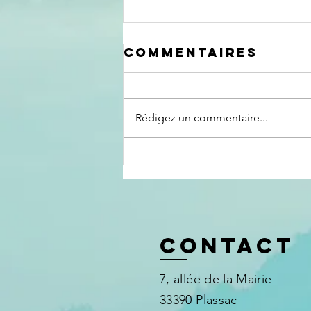
Commentaires
Rédigez un commentaire...
Formation
sensibilisation
à destination
des proches
aidants
Contact
7, allée de la Mairie
33390 Plassac