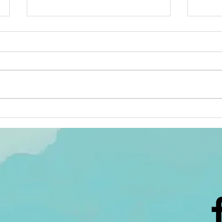
ACTIV'ÉTÉ :
Se
sélection des
po
animations du
3 au 8 août