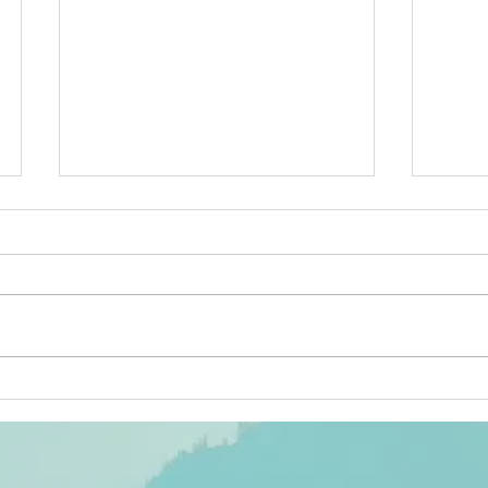
ACTIV'ÉTÉ :
Se
sélection des
po
animations du
3 au 8 août