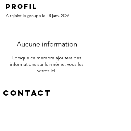
Profil
A rejoint le groupe le : 8 janv. 2026
Aucune information
Lorsque ce membre ajoutera des
informations sur lui-même, vous les
verrez ici.
Contact
7, allée de la Mairie
33390 Plassac
Tél :
05 57 42 07 05
mairie@plassac.fr